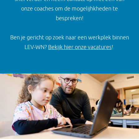
onze coaches om de mogelijhkheden te
bespreken!
Ben je gericht op zoek naar een werkplek binnen
LEV-WN?
Bekijk hier onze vacatures
!