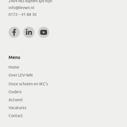
2404 ND Alphen a/d Rijn
info@levwn.nl
0172 – 41 88 30
Menu
Home
Over LEV-WN
Onze scholen en IKC's
Ouders
Actueel
Vacatures
Contact